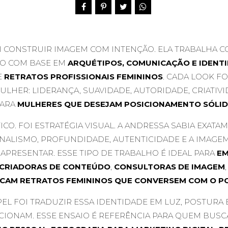
I CONSTRUIR IMAGEM COM INTENÇÃO. ELA TRABALHA 
O COM BASE EM
ARQUÉTIPOS, COMUNICAÇÃO E IDENT
E
RETRATOS PROFISSIONAIS FEMININOS
. CADA LOOK F
ULHER: LIDERANÇA, SUAVIDADE, AUTORIDADE, CRIATIV
PARA
MULHERES QUE DESEJAM POSICIONAMENTO SÓLID
ICO. FOI ESTRATÉGIA VISUAL. A ANDRESSA SABIA EXA
IONALISMO, PROFUNDIDADE, AUTENTICIDADE E A IMAG
APRESENTAR. ESSE TIPO DE TRABALHO É IDEAL PARA
EM
CRIADORAS DE CONTEÚDO
,
CONSULTORAS DE IMAGEM
SCAM RETRATOS FEMININOS QUE CONVERSEM COM O P
L FOI TRADUZIR ESSA IDENTIDADE EM LUZ, POSTURA 
CIONAM. ESSE ENSAIO É REFERÊNCIA PARA QUEM BUS