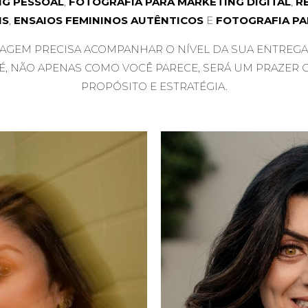
NG PESSOAL
,
FOTOGRAFIA PARA MARKETING DIGITAL
,
R
IS
,
ENSAIOS FEMININOS AUTÊNTICOS
E
FOTOGRAFIA PA
MAGEM PRECISA ACOMPANHAR O NÍVEL DA SUA ENTREGA
 NÃO APENAS COMO VOCÊ PARECE, SERÁ UM PRAZER 
PROPÓSITO E ESTRATÉGIA.